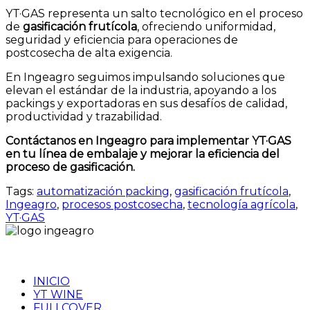
YT·GAS representa un salto tecnológico en el proceso
de
gasificación frutícola
, ofreciendo uniformidad,
seguridad y eficiencia para operaciones de
postcosecha de alta exigencia.
En Ingeagro seguimos impulsando soluciones que
elevan el estándar de la industria, apoyando a los
packings y exportadoras en sus desafíos de calidad,
productividad y trazabilidad.
Contáctanos en Ingeagro para implementar YT·GAS
en tu línea de embalaje y mejorar la eficiencia del
proceso de gasificación.
Tags:
automatización packing
,
gasificación frutícola
,
Ingeagro
,
procesos postcosecha
,
tecnología agrícola
,
YT·GAS
contacto@ingeagrosa.com
+56 9 9542 8378
INICIO
YT WINE
FULLCOVER