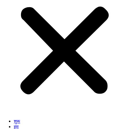
शुरू
हम