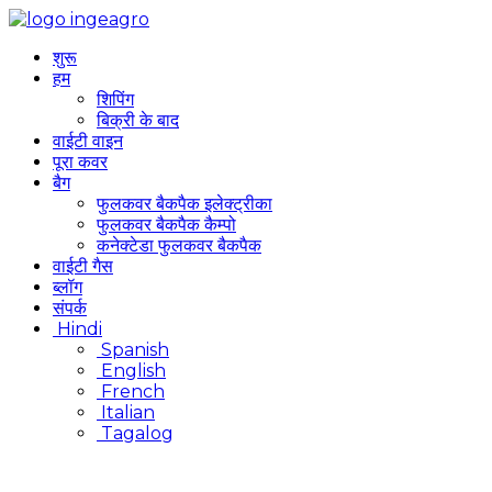
शुरू
हम
शिपिंग
बिक्री के बाद
वाईटी वाइन
पूरा कवर
बैग
फुलकवर बैकपैक इलेक्ट्रीका
फुलकवर बैकपैक कैम्पो
कनेक्टेडा फुलकवर बैकपैक
वाईटी गैस
ब्लॉग
संपर्क
Hindi
Spanish
English
French
Italian
Tagalog